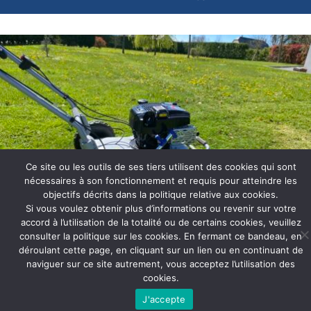
Ce site ou les outils de ses tiers utilisent des cookies qui sont
nécessaires à son fonctionnement et requis pour atteindre les
objectifs décrits dans la politique relative aux cookies.
Si vous voulez obtenir plus d’informations ou revenir sur votre
accord à l’utilisation de la totalité ou de certains cookies, veuillez
consulter la politique sur les cookies. En fermant ce bandeau, en
Ville:
Ger
déroulant cette page, en cliquant sur un lien ou en continuant de
2
Taille jardin:
2500 m
.
naviguer sur ce site autrement, vous acceptez l’utilisation des
Modèle GRIN utilisé:
PM53A INSTART
cookies.
J'accepte