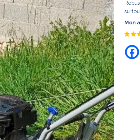
Robust
surtou
Mon a