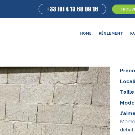
+33 (0) 4 13 68 09 16
TROUVE
HOME
RÈGLEMENT
PA
Prén
Locali
Taille
Modèl
J’aim
Même a
début 