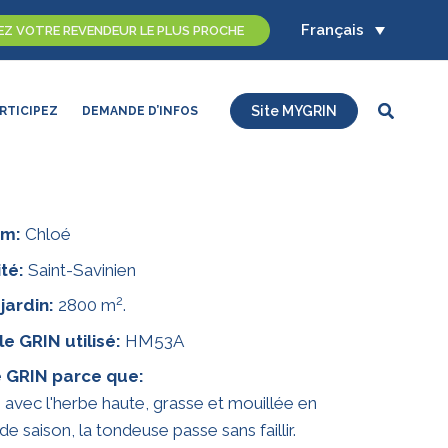
Français
Z VOTRE REVENDEUR LE PLUS PROCHE
Recherc
Site MYGRIN
RTICIPEZ
DEMANDE D’INFOS
om:
Chloé
té:
Saint-Savinien
2
 jardin:
2800 m
.
e GRIN utilisé:
HM53A
e GRIN parce que:
vec l'herbe haute, grasse et mouillée en
de saison, la tondeuse passe sans faillir.