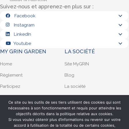
Suivez-nous et apprenez-en plus sur :
Facebook
Instagram
LinkedIn
Youtube
MY GRIN GARDEN
LA SOCIÉTÉ
Home
Site MyGRIN
Règlement
Blog
Participez
La société
Demande d’infos
Privacy policy
Ce site ou les outils de ses tiers utilisent des cookies qui sont
nécessaires à son fonctionnement et requis pour atteindre les
Français
objectifs décrits dans la politique relative aux cookies.
Filiale française
Si vous voulez obtenir plus d’informations ou revenir sur votre
accord à l’utilisation de la totalité ou de certains cookies,
Z.I. Le Grand Planot