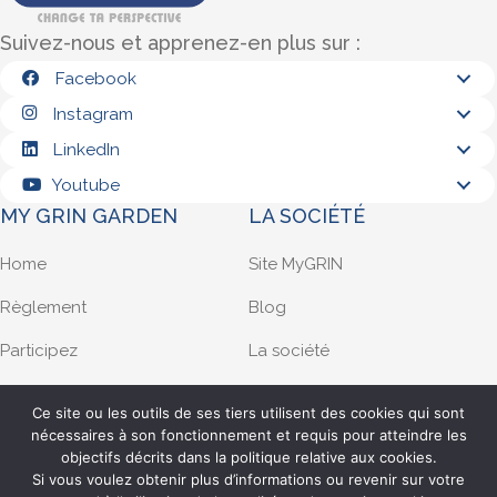
Suivez-nous et apprenez-en plus sur :
Facebook
Instagram
LinkedIn
Youtube
MY GRIN GARDEN
LA SOCIÉTÉ
Home
Site MyGRIN
Règlement
Blog
Participez
La société
Demande d’infos
Privacy policy
Ce site ou les outils de ses tiers utilisent des cookies qui sont
nécessaires à son fonctionnement et requis pour atteindre les
Français
objectifs décrits dans la politique relative aux cookies.
Filiale française
Si vous voulez obtenir plus d’informations ou revenir sur votre