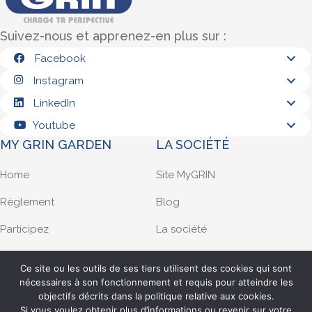
Suivez-nous et apprenez-en plus sur :
Facebook
Instagram
LinkedIn
Youtube
MY GRIN GARDEN
LA SOCIÉTÉ
Home
Site MyGRIN
Règlement
Blog
Participez
La société
Demande d’infos
Privacy policy
Ce site ou les outils de ses tiers utilisent des cookies qui sont
nécessaires à son fonctionnement et requis pour atteindre les
Français
objectifs décrits dans la politique relative aux cookies.
Filiale française
Si vous voulez obtenir plus d’informations ou revenir sur votre