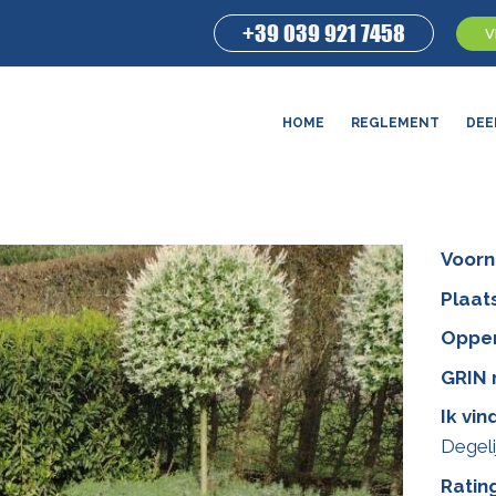
+39 039 921 7458
V
HOME
REGLEMENT
DEE
Voor
Plaat
Opper
GRIN 
Ik vin
Degeli
Ratin