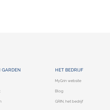
N GARDEN
HET BEDRIJF
MyGrin website
t
Blog
n
GRIN, het bedrijf