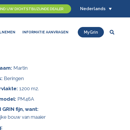
Nederlands
IND UW DICHTSTBIJZIJNDE DEALER
Zoeken
MyGrin
LNEMEN
INFORMATIE AANVRAGEN
naam:
Martin
s:
Beringen
vlakte:
1200 m2.
model:
PM46A
d GRIN fijn, want:
jke bouw van maaier
g: