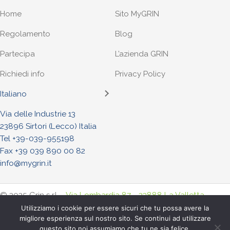
Home
Sito MyGRIN
Regolamento
Blog
Partecipa
L’azienda GRIN
Richiedi info
Privacy Policy
Italiano
Via delle Industrie 13
23896 Sirtori (Lecco) Italia
Tel +
39-039-955198
Fax +39 039 890 00 82
info@mygrin.it
© 2025 Grin s.r.l. -
Via Lombardia 87 - 23888 La Valletta
Brianza (Lecco) Italia
. - Tel. +
39-039-955198
- Fax +39-039-
Utilizziamo i cookie per essere sicuri che tu possa avere la
migliore esperienza sul nostro sito. Se continui ad utilizzare
8900082
questo sito noi assumiamo che tu ne sia felice.