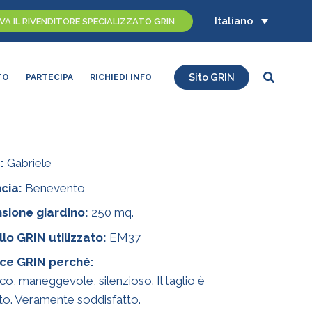
Italiano
A IL RIVENDITORE SPECIALIZZATO GRIN
Cerca
Sito GRIN
TO
PARTECIPA
RICHIEDI INFO
:
Gabriele
cia:
Benevento
sione giardino:
250 mq.
lo GRIN utilizzato:
EM37
ace GRIN perché:
ico, maneggevole, silenzioso. Il taglio è
to. Veramente soddisfatto.