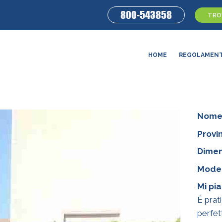
800-543858
TROV
HOME
REGOLAMEN
Nome
Provin
Dimen
Model
Mi pi
È prat
perfet