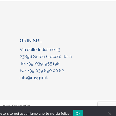
GRIN SRL
Via delle Industrie 13
23896 Sirtori (Lecco) Italia
Tel +
39-039-955198
Fax +39 039 890 00 82
info@mygrin.it
39-039-8900082
esto sito noi assumiamo che tu ne sia felice.
Ok