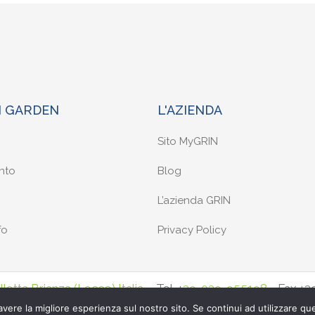
N GARDEN
L'AZIENDA
Sito MyGRIN
nto
Blog
L’azienda GRIN
fo
Privacy Policy
etta Brianza (Lecco) Italia
. - Tel. +
39-039-955198
- Fax +
y Policy
-
Cookie Policy
avere la migliore esperienza sul nostro sito. Se continui ad utilizzare qu