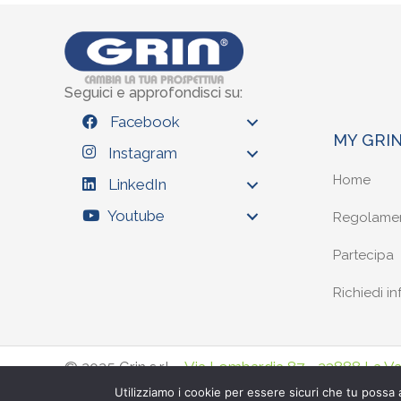
Seguici e approfondisci su:
Facebook
MY GRI
Instagram
Home
LinkedIn
Youtube
Regolame
Partecipa
Richiedi in
© 2025 Grin s.r.l. -
Via Lombardia 87 - 23888 La Vall
P.iva : IT04956970968 - R.E.A LC-301853 -
Privac
Utilizziamo i cookie per essere sicuri che tu possa 