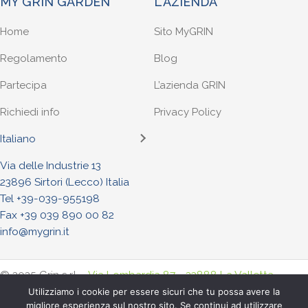
MY GRIN GARDEN
L'AZIENDA
Home
Sito MyGRIN
Regolamento
Blog
Partecipa
L’azienda GRIN
Richiedi info
Privacy Policy
Italiano
Via delle Industrie 13
23896 Sirtori (Lecco) Italia
Tel +
39-039-955198
Fax +39 039 890 00 82
info@mygrin.it
© 2025 Grin s.r.l. -
Via Lombardia 87 - 23888 La Valletta
Brianza (Lecco) Italia
. - Tel. +
39-039-955198
- Fax +39-039-
Utilizziamo i cookie per essere sicuri che tu possa avere la
migliore esperienza sul nostro sito. Se continui ad utilizzare
8900082