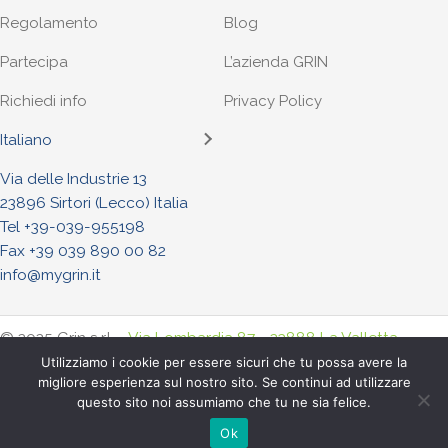
Regolamento
Blog
Partecipa
L’azienda GRIN
Richiedi info
Privacy Policy
Italiano
Via delle Industrie 13
23896 Sirtori (Lecco) Italia
Tel +
39-039-955198
Fax +39 039 890 00 82
info@mygrin.it
© 2025 Grin s.r.l. -
Via Lombardia 87 - 23888 La Valletta
Brianza (Lecco) Italia
. - Tel. +
39-039-955198
- Fax +39-039-
Utilizziamo i cookie per essere sicuri che tu possa avere la
migliore esperienza sul nostro sito. Se continui ad utilizzare
8900082
questo sito noi assumiamo che tu ne sia felice.
P.iva : IT04956970968 - R.E.A LC-301853 -
Privacy Policy
-
Cookie Policy
Ok