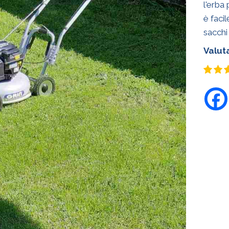
l'erba
è faci
sacchi 
Valut