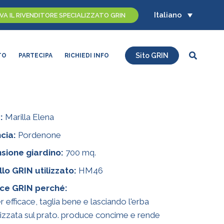
Italiano
A IL RIVENDITORE SPECIALIZZATO GRIN
Cerca
Sito GRIN
TO
PARTECIPA
RICHIEDI INFO
:
Marilla Elena
cia:
Pordenone
sione giardino:
700 mq.
lo GRIN utilizzato:
HM46
ace GRIN perché:
r efficace, taglia bene e lasciando l'erba
izzata sul prato. produce concime e rende