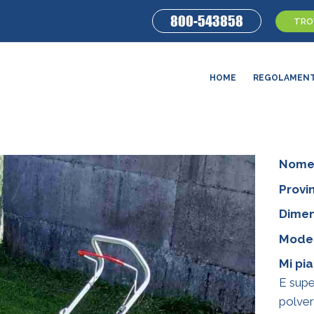
800-543858
TROV
HOME
REGOLAMEN
Nome
Provin
Dimen
Model
Mi pi
E supe
polver