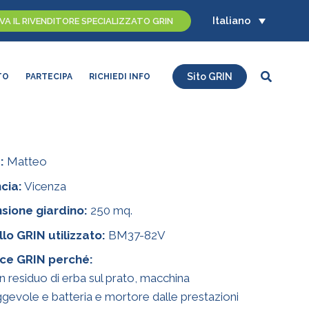
Italiano
A IL RIVENDITORE SPECIALIZZATO GRIN
Cerca
Sito GRIN
TO
PARTECIPA
RICHIEDI INFO
:
Matteo
cia:
Vicenza
sione giardino:
250 mq.
lo GRIN utilizzato:
BM37-82V
ace GRIN perché:
 residuo di erba sul prato, macchina
evole e batteria e mortore dalle prestazioni