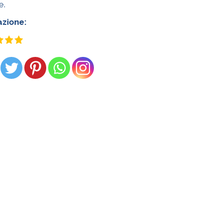
e.
azione: