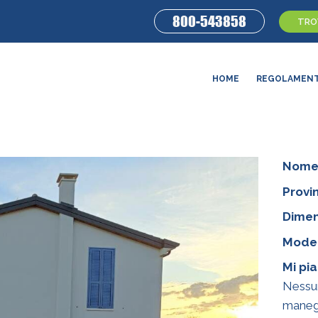
800-543858
TROV
HOME
REGOLAMEN
Nome
Provin
Dimen
Model
Mi pi
Nessun
manegg