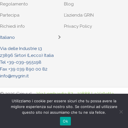
Regolamento
Blog
Partecipa
L’azienda GRIN
Richiedi info
Privacy Policy
Italiano
Via delle Industrie 13
23896 Sirtori (Lecco) Italia
Tel +
39-039-955198
Fax +39 039 890 00 82
info@mygrin.it
© 2025 Grin s.r.l. -
Via Lombardia 87 - 23888 La Valletta
Brianza (Lecco) Italia
. - Tel. +
39-039-955198
- Fax +39-039-
Utilizziamo i cookie per essere sicuri che tu possa avere la
migliore esperienza sul nostro sito. Se continui ad utilizzare
8900082
questo sito noi assumiamo che tu ne sia felice.
P.iva : IT04956970968 - R.E.A LC-301853 -
Privacy Policy
-
Cookie Policy
Ok