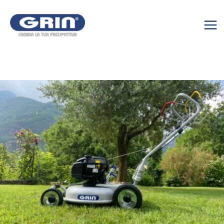
Vai
al
contenuto
Mai
Me