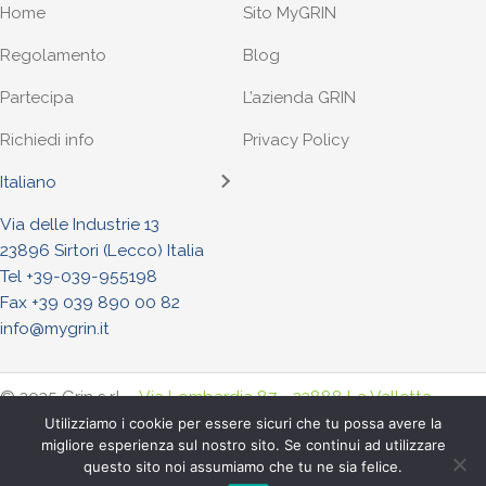
Home
Sito MyGRIN
Regolamento
Blog
Partecipa
L’azienda GRIN
Richiedi info
Privacy Policy
Italiano
Via delle Industrie 13
23896 Sirtori (Lecco) Italia
Tel +
39-039-955198
Fax +39 039 890 00 82
info@mygrin.it
© 2025 Grin s.r.l. -
Via Lombardia 87 - 23888 La Valletta
Brianza (Lecco) Italia
. - Tel. +
39-039-955198
- Fax +39-039-
Utilizziamo i cookie per essere sicuri che tu possa avere la
migliore esperienza sul nostro sito. Se continui ad utilizzare
8900082
questo sito noi assumiamo che tu ne sia felice.
P.iva : IT04956970968 - R.E.A LC-301853 -
Privacy Policy
-