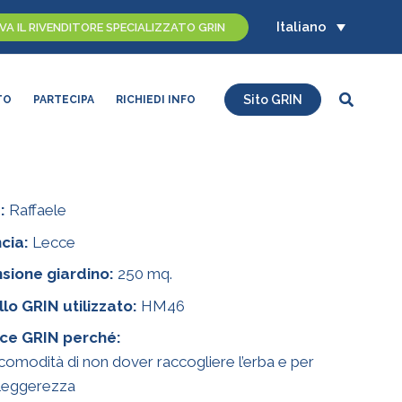
Italiano
A IL RIVENDITORE SPECIALIZZATO GRIN
Cerca
Sito GRIN
TO
PARTECIPA
RICHIEDI INFO
:
Raffaele
cia:
Lecce
sione giardino:
250 mq.
lo GRIN utilizzato:
HM46
ace GRIN perché:
 comodità di non dover raccogliere l’erba e per
 leggerezza