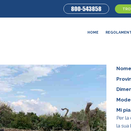
800-543858
TROV
HOME
REGOLAMEN
Nome
Provin
Dimen
Model
Mi pi
Per la
la sua