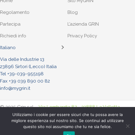
Home
Sito MyGRIN
Regolamento
Blog
Partecipa
L’azienda GRIN
Richiedi info
Privacy Policy
Italiano
Via delle Industrie 13
23896 Sirtori (Lecco) Italia
Tel +
39-039-955198
Fax +39 039 890 00 82
info@mygrin.it
© 2025 Grin s.r.l. -
Via Lombardia 87 - 23888 La Valletta
Brianza (Lecco) Italia
. - Tel. +
39-039-955198
- Fax +39-039-
Utilizziamo i cookie per essere sicuri che tu possa avere la
migliore esperienza sul nostro sito. Se continui ad utilizzare
8900082
questo sito noi assumiamo che tu ne sia felice.
P.iva : IT04956970968 - R.E.A LC-301853 -
Privacy Policy
-