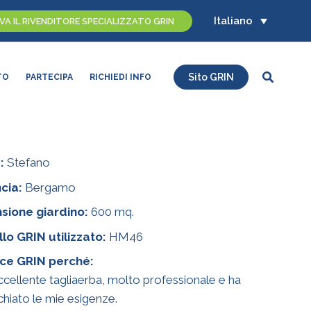
Italiano
A IL RIVENDITORE SPECIALIZZATO GRIN
Cerca
Sito GRIN
TO
PARTECIPA
RICHIEDI INFO
:
Stefano
cia:
Bergamo
sione giardino:
600 mq.
lo GRIN utilizzato:
HM46
ace GRIN perché:
ccellente tagliaerba, molto professionale e ha
chiato le mie esigenze.