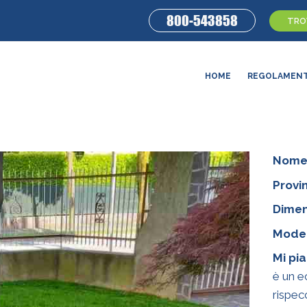
800-543858
TROV
HOME
REGOLAMEN
Nome
Provin
Dimen
Model
Mi pi
è un e
rispec