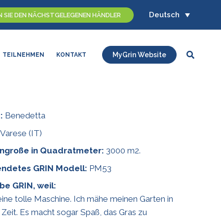
Deutsch
N SIE DEN NÄCHSTGELEGENEN HÄNDLER
Suchen
MyGrin Website
TEILNEHMEN
KONTAKT
:
Benedetta
Varese (IT)
ngroße in Quadratmeter:
3000 m2.
ndetes GRIN Modell:
PM53
ebe GRIN, weil:
 eine tolle Maschine. Ich mähe meinen Garten in
 Zeit. Es macht sogar Spaß, das Gras zu