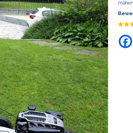
mähen
Bewer