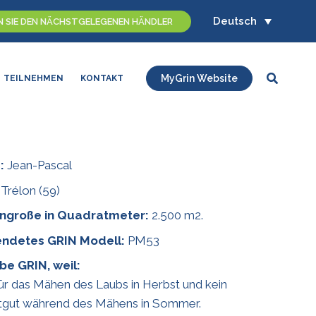
Deutsch
N SIE DEN NÄCHSTGELEGENEN HÄNDLER
Suchen
MyGrin Website
TEILNEHMEN
KONTAKT
:
Jean-Pascal
Trélon (59)
ngroße in Quadratmeter:
2.500 m2.
ndetes GRIN Modell:
PM53
ebe GRIN, weil:
für das Mähen des Laubs in Herbst und kein
ttgut während des Mähens in Sommer.