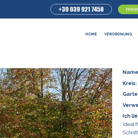
+39 039 921 7458
FINDE
HOME
VERORDNUNG
Name
Kreis:
Garte
Verwe
Ich li
Ideal 
Schni