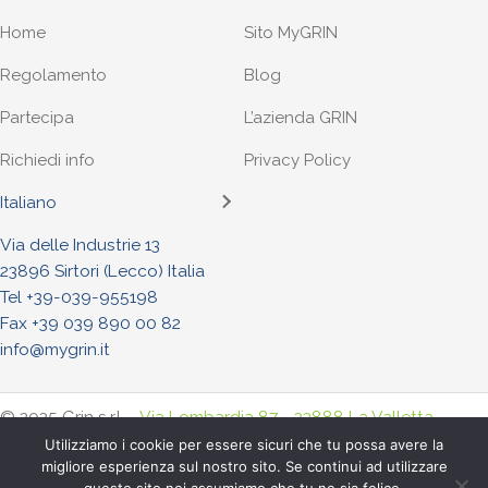
Home
Sito MyGRIN
Regolamento
Blog
Partecipa
L’azienda GRIN
Richiedi info
Privacy Policy
Italiano
Via delle Industrie 13
23896 Sirtori (Lecco) Italia
Tel +
39-039-955198
Fax +39 039 890 00 82
info@mygrin.it
© 2025 Grin s.r.l. -
Via Lombardia 87 - 23888 La Valletta
Brianza (Lecco) Italia
. - Tel. +
39-039-955198
- Fax +39-039-
Utilizziamo i cookie per essere sicuri che tu possa avere la
migliore esperienza sul nostro sito. Se continui ad utilizzare
8900082