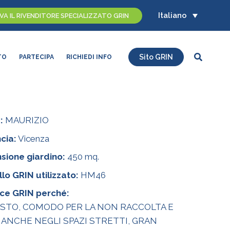
Italiano
A IL RIVENDITORE SPECIALIZZATO GRIN
Cerca
Sito GRIN
TO
PARTECIPA
RICHIEDI INFO
:
MAURIZIO
cia:
Vicenza
sione giardino:
450 mq.
lo GRIN utilizzato:
HM46
ace GRIN perché:
STO, COMODO PER LA NON RACCOLTA E
 ANCHE NEGLI SPAZI STRETTI, GRAN