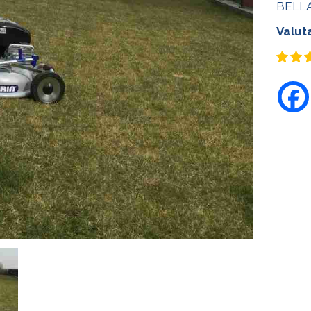
BELL
Valut