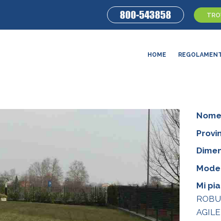
800-543858
TROV
HOME
REGOLAMEN
Nome
Provin
Dimen
Model
Mi pi
ROBU
AGILE