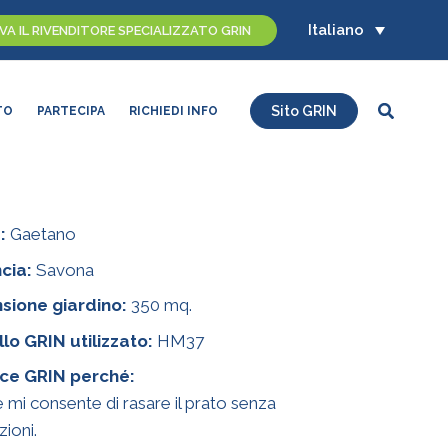
Italiano
A IL RIVENDITORE SPECIALIZZATO GRIN
Cerca
Sito GRIN
TO
PARTECIPA
RICHIEDI INFO
:
Gaetano
cia:
Savona
sione giardino:
350 mq.
lo GRIN utilizzato:
HM37
ace GRIN perché:
 mi consente di rasare il prato senza
zioni.