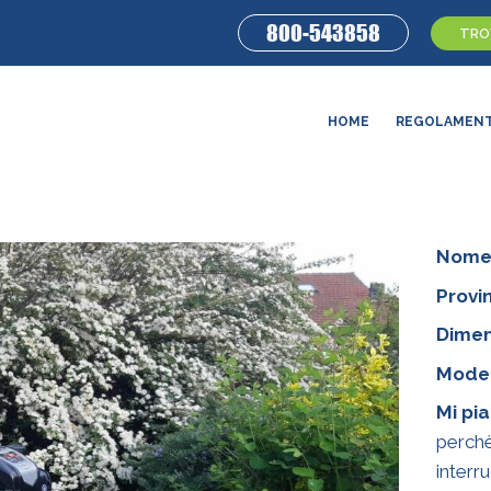
800-543858
TROV
HOME
REGOLAMEN
Nome
Provin
Dimen
Model
Mi pi
perchè
interru